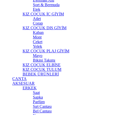
Eşofman Altı
Şort & Bermuda
Etek
KIZ ÇOCUK İÇ GİYİM
Atlet
Çorap
KIZ ÇOCUK DIŞ GİYİM
Kaban
Mont
Ceket
Yelek
KIZ ÇOCUK PLAJ GİYİM
Mayo
Bikini Takımı
KIZ ÇOCUK ELBİSE
KIZ ÇOCUK TULUM
BEBEK ÜRÜNLERİ
ÇANTA
AKSESUAR
ERKEK
Saat
Şapka
Parfüm
Sırt Çantası
Bel Çantası