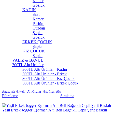
Kemer
Gözlük
KADIN
Saat
Kemer
Parfüm
Cüzdan
Şapka
Gözlük
ERKEK ÇOCUK
Şapka
KIZ ÇOCUK
Şapka
VALİZ & BAVUL
300TL Altı Ürünler
300TL Altı Ürünler - Kadın
300TL Altı Ürünler - Erkek
300TL Altı Ürünler - Kız Çocuk
300TL Altı Ürünler - Erkek Çocuk
Anasayfa
>
Erkek
>
Alt Giyim
>
Eşofman Altı
Filtreleme
Sıralama
Yeşil Erkek Jogger Eşofman Altı Beli Bağcıklı Cepli Şerit Baskılı