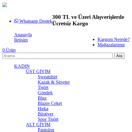
300 TL ve Üzeri Alışverişlerde
Whatsapp Destek
Ücretsiz Kargo
Anasayfa
Kargom Nerede?
İletişim
Mağazalarımız
0
Ürün
KADIN
ÜST GİYİM
Sweatshirt
Kazak & Süveter
Tişört
Gömlek
Bluz
Blazer Ceket
Hırka
Büstiyer
Spor Tişört
ALT GİYİM
Pantolon