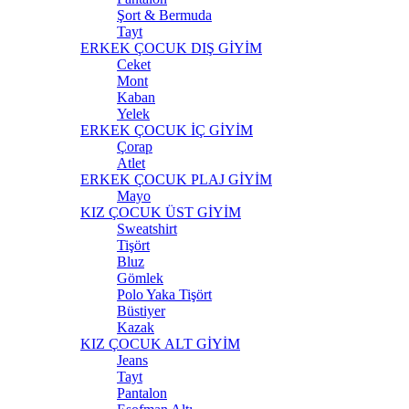
Şort & Bermuda
Tayt
ERKEK ÇOCUK DIŞ GİYİM
Ceket
Mont
Kaban
Yelek
ERKEK ÇOCUK İÇ GİYİM
Çorap
Atlet
ERKEK ÇOCUK PLAJ GİYİM
Mayo
KIZ ÇOCUK ÜST GİYİM
Sweatshirt
Tişört
Bluz
Gömlek
Polo Yaka Tişört
Büstiyer
Kazak
KIZ ÇOCUK ALT GİYİM
Jeans
Tayt
Pantalon