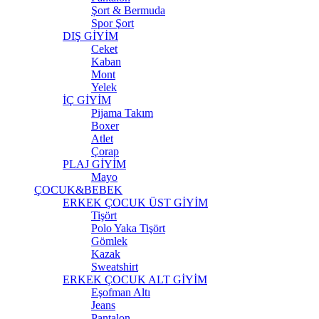
Şort & Bermuda
Spor Şort
DIŞ GİYİM
Ceket
Kaban
Mont
Yelek
İÇ GİYİM
Pijama Takım
Boxer
Atlet
Çorap
PLAJ GİYİM
Mayo
ÇOCUK&BEBEK
ERKEK ÇOCUK ÜST GİYİM
Tişört
Polo Yaka Tişört
Gömlek
Kazak
Sweatshirt
ERKEK ÇOCUK ALT GİYİM
Eşofman Altı
Jeans
Pantalon