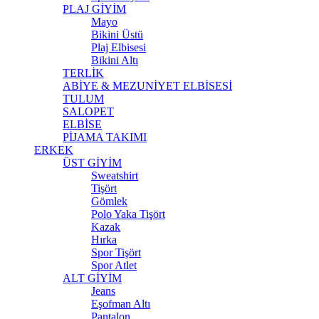
PLAJ GİYİM
Mayo
Bikini Üstü
Plaj Elbisesi
Bikini Altı
TERLİK
ABİYE & MEZUNİYET ELBİSESİ
TULUM
SALOPET
ELBİSE
PİJAMA TAKIMI
ERKEK
ÜST GİYİM
Sweatshirt
Tişört
Gömlek
Polo Yaka Tişört
Kazak
Hırka
Spor Tişört
Spor Atlet
ALT GİYİM
Jeans
Eşofman Altı
Pantalon