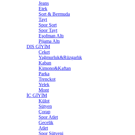
Jeans
Etek
Şort & Bermuda
Tayt
Spor Şort
Spor Tayt
Eşofman Altı
Pijama Altı
DIŞ GİYİM
Ceket
Yağmurluk&Rüzgarlık
Kaban
Kimono&Kaftan
Parka
Trençkot
Yelek
Mont
İÇ GİYİM
Külot
Sütyen
Çorap
Spor Atlet
Gecelik
Atlet
Spor Sütyeni