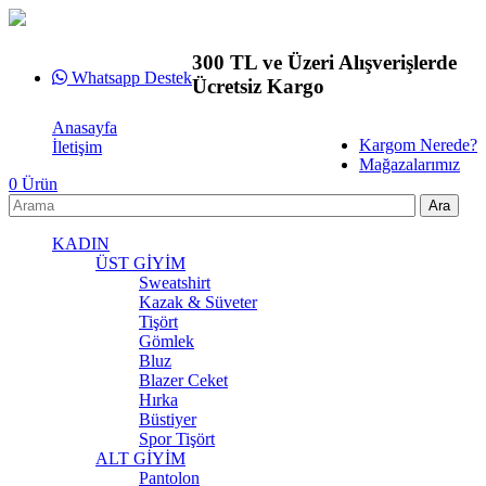
300 TL ve Üzeri Alışverişlerde
Whatsapp Destek
Ücretsiz Kargo
Anasayfa
Kargom Nerede?
İletişim
Mağazalarımız
0
Ürün
KADIN
ÜST GİYİM
Sweatshirt
Kazak & Süveter
Tişört
Gömlek
Bluz
Blazer Ceket
Hırka
Büstiyer
Spor Tişört
ALT GİYİM
Pantolon