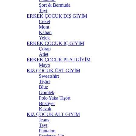
Şort & Bermuda
Tayt
ERKEK ÇOCUK DIŞ GİYİM
Ceket
Mont
Kaban
Yelek
ERKEK ÇOCUK İÇ GİYİM
Çorap
Atlet
ERKEK ÇOCUK PLAJ GİYİM
Mayo
KIZ ÇOCUK ÜST GİYİM
Sweatshirt
Tişört
Bluz
Gömlek
Polo Yaka Tişört
Büstiyer
Kazak
KIZ ÇOCUK ALT GİYİM
Jeans
Tayt
Pantalon