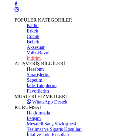
POPÜLER KATEGORİLER
Kadın
Erkek
Çocuk
Bebek
Aksesuar
Valiz-Bavul
İndirim
ALIŞVERİŞ BİLGİLERİ
Hesabım
Siparişlerim
Sepetim
İade Taleplerim
Favorilerim
MÜŞTERİ HİZMETLERİ
WhatsApp Destek
KURUMSAL
Hakkımızda
İletişim
Mesafeli Satış Sözleşmesi
Teslimat ve Sipariş Koşulları
İptal ve İade Koşulları