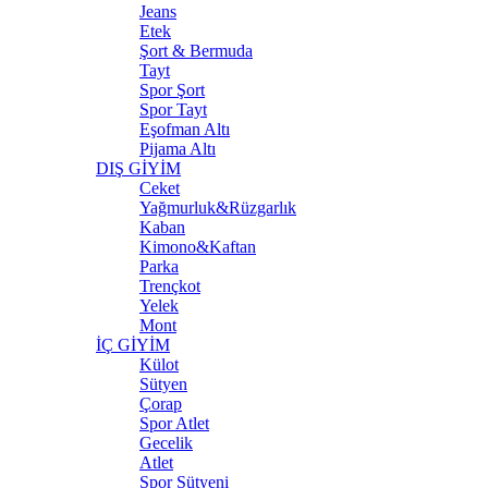
Jeans
Etek
Şort & Bermuda
Tayt
Spor Şort
Spor Tayt
Eşofman Altı
Pijama Altı
DIŞ GİYİM
Ceket
Yağmurluk&Rüzgarlık
Kaban
Kimono&Kaftan
Parka
Trençkot
Yelek
Mont
İÇ GİYİM
Külot
Sütyen
Çorap
Spor Atlet
Gecelik
Atlet
Spor Sütyeni