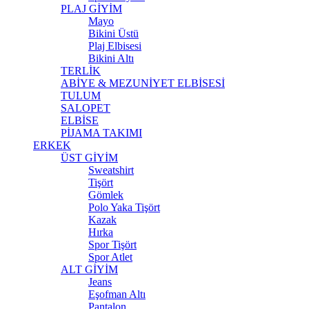
PLAJ GİYİM
Mayo
Bikini Üstü
Plaj Elbisesi
Bikini Altı
TERLİK
ABİYE & MEZUNİYET ELBİSESİ
TULUM
SALOPET
ELBİSE
PİJAMA TAKIMI
ERKEK
ÜST GİYİM
Sweatshirt
Tişört
Gömlek
Polo Yaka Tişört
Kazak
Hırka
Spor Tişört
Spor Atlet
ALT GİYİM
Jeans
Eşofman Altı
Pantalon