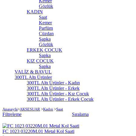
Kemer
Gözlük
KADIN
Saat
Kemer
Parfüm
Cüzdan
Şapka
Gözlük
ERKEK ÇOCUK
Şapka
KIZ ÇOCUK
Şapka
VALİZ & BAVUL
300TL Altı Ürünler
300TL Altı Ürünler - Kadın
300TL Altı Ürünler - Erkek
300TL Altı Ürünler - Kız Çocuk
300TL Altı Ürünler - Erkek Çocuk
Anasayfa
>
AKSESUAR
>
Kadın
>
Saat
Filtreleme
Sıralama
FC 1023 03220M.01 Metal Kol Saati