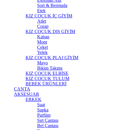
Eşofman Altı
Şort & Bermuda
Etek
KIZ ÇOCUK İÇ GİYİM
Atlet
Çorap
KIZ ÇOCUK DIŞ GİYİM
Kaban
Mont
Ceket
Yelek
KIZ ÇOCUK PLAJ GİYİM
Mayo
Bikini Takımı
KIZ ÇOCUK ELBİSE
KIZ ÇOCUK TULUM
BEBEK ÜRÜNLERİ
ÇANTA
AKSESUAR
ERKEK
Saat
Şapka
Parfüm
Sırt Çantası
Bel Çantası