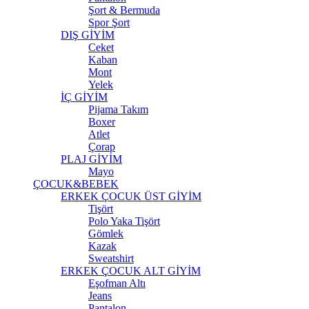
Şort & Bermuda
Spor Şort
DIŞ GİYİM
Ceket
Kaban
Mont
Yelek
İÇ GİYİM
Pijama Takım
Boxer
Atlet
Çorap
PLAJ GİYİM
Mayo
ÇOCUK&BEBEK
ERKEK ÇOCUK ÜST GİYİM
Tişört
Polo Yaka Tişört
Gömlek
Kazak
Sweatshirt
ERKEK ÇOCUK ALT GİYİM
Eşofman Altı
Jeans
Pantalon