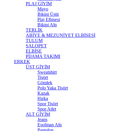
PLAJ GİYİM
Mayo
Bikini Üstü
Plaj Elbisesi
Bikini Altı
TERLİK
ABİYE & MEZUNİYET ELBİSESİ
TULUM
SALOPET
ELBİSE
PİJAMA TAKIMI
ERKEK
ÜST GİYİM
Sweatshirt
Tişört
Gömlek
Polo Yaka Tişört
Kazak
Hırka
Spor Tişört
Spor Atlet
ALT GİYİM
Jeans
Eşofman Altı
Pantalon