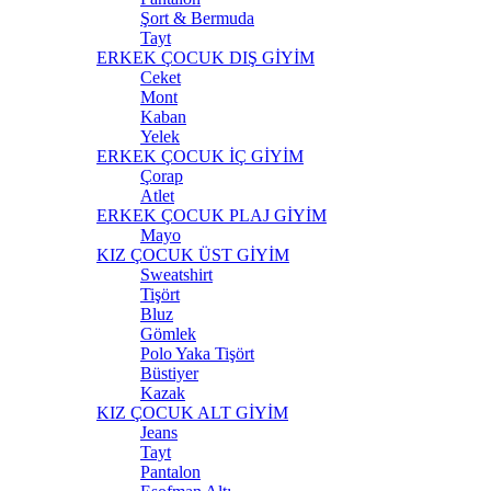
Şort & Bermuda
Tayt
ERKEK ÇOCUK DIŞ GİYİM
Ceket
Mont
Kaban
Yelek
ERKEK ÇOCUK İÇ GİYİM
Çorap
Atlet
ERKEK ÇOCUK PLAJ GİYİM
Mayo
KIZ ÇOCUK ÜST GİYİM
Sweatshirt
Tişört
Bluz
Gömlek
Polo Yaka Tişört
Büstiyer
Kazak
KIZ ÇOCUK ALT GİYİM
Jeans
Tayt
Pantalon