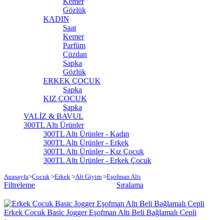
Kemer
Gözlük
KADIN
Saat
Kemer
Parfüm
Cüzdan
Şapka
Gözlük
ERKEK ÇOCUK
Şapka
KIZ ÇOCUK
Şapka
VALİZ & BAVUL
300TL Altı Ürünler
300TL Altı Ürünler - Kadın
300TL Altı Ürünler - Erkek
300TL Altı Ürünler - Kız Çocuk
300TL Altı Ürünler - Erkek Çocuk
Anasayfa
>
Çocuk
>
Erkek
>
Alt Giyim
>
Eşofman Altı
Filtreleme
Sıralama
Erkek Çocuk Basic Jogger Eşofman Altı Beli Bağlamalı Cepli