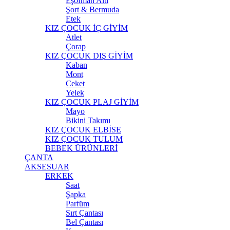
Eşofman Altı
Şort & Bermuda
Etek
KIZ ÇOCUK İÇ GİYİM
Atlet
Çorap
KIZ ÇOCUK DIŞ GİYİM
Kaban
Mont
Ceket
Yelek
KIZ ÇOCUK PLAJ GİYİM
Mayo
Bikini Takımı
KIZ ÇOCUK ELBİSE
KIZ ÇOCUK TULUM
BEBEK ÜRÜNLERİ
ÇANTA
AKSESUAR
ERKEK
Saat
Şapka
Parfüm
Sırt Çantası
Bel Çantası