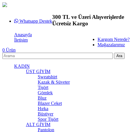
300 TL ve Üzeri Alışverişlerde
Whatsapp Destek
Ücretsiz Kargo
Anasayfa
Kargom Nerede?
İletişim
Mağazalarımız
0
Ürün
KADIN
ÜST GİYİM
Sweatshirt
Kazak & Süveter
Tişört
Gömlek
Bluz
Blazer Ceket
Hırka
Büstiyer
Spor Tişört
ALT GİYİM
Pantolon