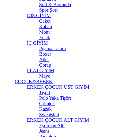
Şort & Bermuda
Spor Şort
DIŞ GİYİM
Ceket
Kaban
Mont
Yelek
İÇ GİYİM
Pijama Takım
Boxer
Atlet
Çorap
PLAJ GİYİM
Mayo
ÇOCUK&BEBEK
ERKEK ÇOCUK ÜST GİYİM
Tişört
Polo Yaka Tişört
Gömlek
Kazak
Sweatshirt
ERKEK ÇOCUK ALT GİYİM
Eşofman Altı
Jeans
Pantalon