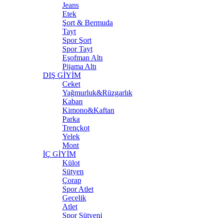
Jeans
Etek
Şort & Bermuda
Tayt
Spor Şort
Spor Tayt
Eşofman Altı
Pijama Altı
DIŞ GİYİM
Ceket
Yağmurluk&Rüzgarlık
Kaban
Kimono&Kaftan
Parka
Trençkot
Yelek
Mont
İÇ GİYİM
Külot
Sütyen
Çorap
Spor Atlet
Gecelik
Atlet
Spor Sütyeni