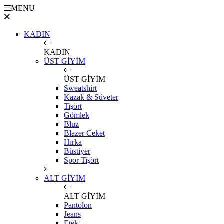
MENU
KADIN
KADIN
ÜST GİYİM
ÜST GİYİM
Sweatshirt
Kazak & Süveter
Tişört
Gömlek
Bluz
Blazer Ceket
Hırka
Büstiyer
Spor Tişört
ALT GİYİM
ALT GİYİM
Pantolon
Jeans
Etek