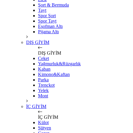
Şort & Bermuda
Tayt
Spor Şort
Spor Tayt
Eşofman Altı
Pijama Altı
DIŞ GİYİM
DIŞ GİYİM
Ceket
Yağmurluk&Rüzgarlık
Kaban
Kimono&Kaftan
Parka
Trençkot
Yelek
Mont
İÇ GİYİM
İÇ GİYİM
Külot
Sütyen