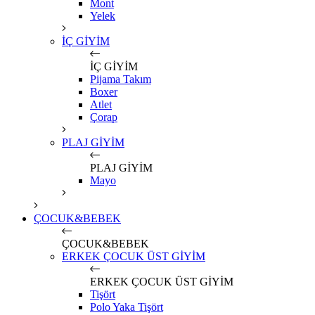
Mont
Yelek
İÇ GİYİM
İÇ GİYİM
Pijama Takım
Boxer
Atlet
Çorap
PLAJ GİYİM
PLAJ GİYİM
Mayo
ÇOCUK&BEBEK
ÇOCUK&BEBEK
ERKEK ÇOCUK ÜST GİYİM
ERKEK ÇOCUK ÜST GİYİM
Tişört
Polo Yaka Tişört