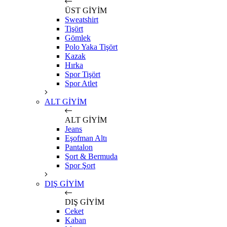
ÜST GİYİM
Sweatshirt
Tişört
Gömlek
Polo Yaka Tişört
Kazak
Hırka
Spor Tişört
Spor Atlet
ALT GİYİM
ALT GİYİM
Jeans
Eşofman Altı
Pantalon
Şort & Bermuda
Spor Şort
DIŞ GİYİM
DIŞ GİYİM
Ceket
Kaban