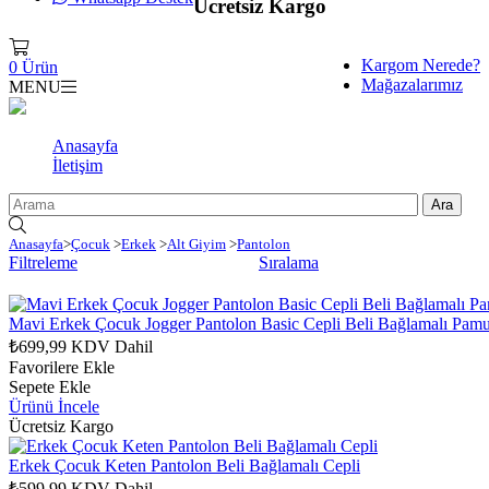
Ücretsiz Kargo
Kargom Nerede?
0
Ürün
Mağazalarımız
MENU
Anasayfa
İletişim
Anasayfa
>
Çocuk
>
Erkek
>
Alt Giyim
>
Pantolon
Filtreleme
Sıralama
Mavi Erkek Çocuk Jogger Pantolon Basic Cepli Beli Bağlamalı Pam
₺699,99
KDV Dahil
Favorilere Ekle
Sepete Ekle
Ürünü İncele
Ücretsiz Kargo
Erkek Çocuk Keten Pantolon Beli Bağlamalı Cepli
₺599,99
KDV Dahil