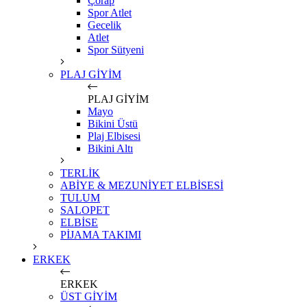
Çorap
Spor Atlet
Gecelik
Atlet
Spor Sütyeni
PLAJ GİYİM
PLAJ GİYİM
Mayo
Bikini Üstü
Plaj Elbisesi
Bikini Altı
TERLİK
ABİYE & MEZUNİYET ELBİSESİ
TULUM
SALOPET
ELBİSE
PİJAMA TAKIMI
ERKEK
ERKEK
ÜST GİYİM